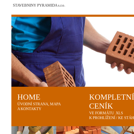
STAVEBNINY PYRAMIDA s.r.o.
HOME
KOMPLETN
ÚVODNÍ STRANA, MAPA
CENÍK
A KONTAKTY
VE FORMÁTU .XLS
K PROHLÍŽENÍ / KE STÁ