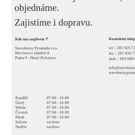
objednáme.
Zajistíme i dopravu.
Kontaktní údaj
Kde nás najdwete？
tel：281 926 7
Stavebniny Pyramida s.r.o.
Křovinovo náměstí 6
fax：281 926 7
Praha 9 - Horní Počernice
mob
：602 689 
​​info@stavebni
stavebninypyr
replicas relojes
|
relojes de imitacion
|
replica uhren
Pondělí
07:00 - 16:00
Úterý
07:00 - 16:00
Středa
07:00 - 16:00
Čtvrtek
07:00 - 16:00
Pátek
07:00 - 16:00
Sobota
zavřeno
Neděle
zavřeno